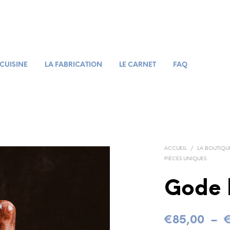
 CUISINE
LA FABRICATION
LE CARNET
FAQ
ACCUEIL
/
LA BOUTIQU
PIÈCES UNIQUES
Gode 
€
85,00
–