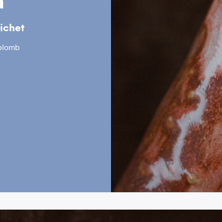
n
ichet
 plomb