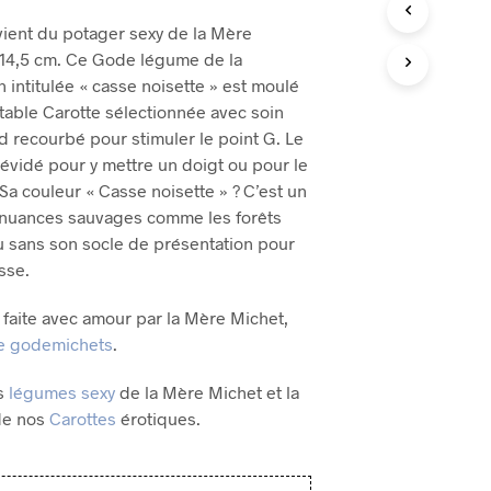
de
P
vient du potager sexy de la Mère
A
prix :
N
 14,5 cm. Ce Gode légume de la
I
€85,00
n intitulée « casse noisette » est moulé
E
itable Carotte sélectionnée avec soin
R
à
d recourbé pour stimuler le point G. Le
E
€95,00
S
évidé pour y mettre un doigt ou pour le
T
Sa couleur « Casse noisette » ? C’est un
V
s nuances sauvages comme les forêts
I
ou sans son socle de présentation pour
D
E
sse.
.
faite avec amour par la Mère Michet,
de godemichets
.
es
légumes sexy
de la Mère Michet et la
de nos
Carottes
érotiques.