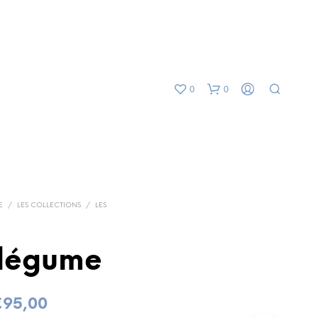
0
0
E
/
LES COLLECTIONS
/
LES
légume
V
O
T
R
Plage
€
95,00
E