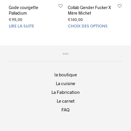
Gode courgette
Collab Gender Fucker X
Palladium
Mère Michet
€
95,00
€
140,00
Ce
LIRE LA SUITE
CHOIX DES OPTIONS
prod
a
plus
varia
Les
opti
peuv
la boutique
être
choi
La cuisine
sur
La Fabrication
la
pag
Le carnet
du
FAQ
prod