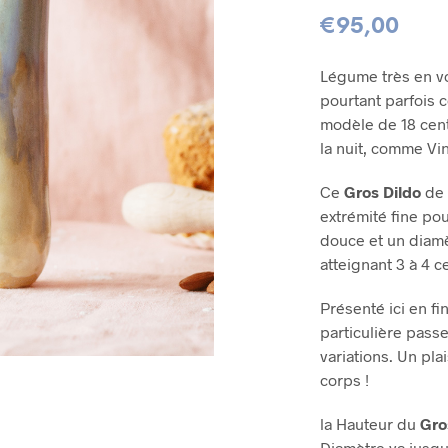
€
95,00
Légume très en vo
pourtant parfois 
modèle de 18 cent
la nuit, comme Vi
Ce
Gros Dildo
de 
extrémité fine pou
douce et un diamè
atteignant 3 à 4 
Présenté ici en fin
particulière pass
variations. Un pla
corps !
la Hauteur du
Gro
Diamètre va jusqu