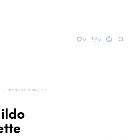
0
0
E
/
LES COLLECTIONS
/
LES
ildo
ette