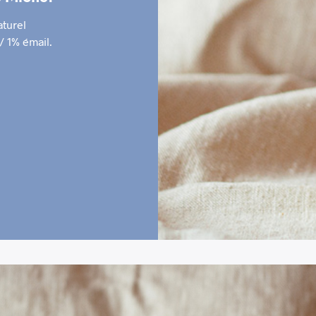
turel
/ 1% émail.