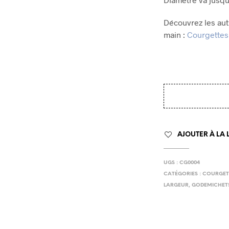
Découvrez les au
main :
Courgettes
AJOUTER À LA L
UGS :
CG0004
CATÉGORIES :
COURGET
LARGEUR
,
GODEMICHET