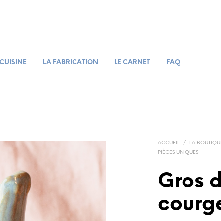
 CUISINE
LA FABRICATION
LE CARNET
FAQ
ACCUEIL
/
LA BOUTIQU
PIÈCES UNIQUES
Gros d
courg