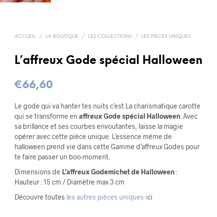
ACCUEIL
/
LA BOUTIQUE
/
LES COLLECTIONS
/
LES PIÈCES UNIQUES
L’affreux Gode spécial Halloween
€
66,60
Le gode qui va hanter tes nuits c’est La charismatique carotte
qui se transforme en
affreux Gode spécial Halloween
. Avec
sa brillance et ses courbes envoutantes, laisse la magie
opérer avec cette pièce unique. L’essence même de
halloween prend vie dans cette Gamme d’affreux Godes pour
te faire passer un boo-moment.
Dimensions de
L’affreux Godemichet de Halloween
:
Hauteur : 15 cm / Diamètre max 3 cm
Découvre toutes
les autres pièces uniques i
ci