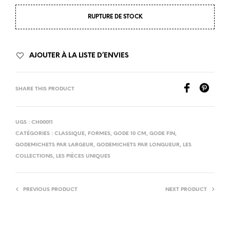
RUPTURE DE STOCK
AJOUTER À LA LISTE D’ENVIES
SHARE THIS PRODUCT
UGS :
CH00011
CATÉGORIES :
CLASSIQUE
,
FORMES
,
GODE 10 CM
,
GODE FIN
,
GODEMICHETS PAR LARGEUR
,
GODEMICHETS PAR LONGUEUR
,
LES
COLLECTIONS
,
LES PIÈCES UNIQUES
PREVIOUS PRODUCT
NEXT PRODUCT