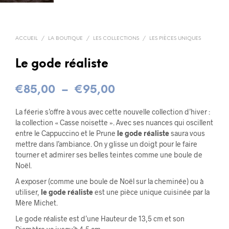
ACCUEIL
/
LA BOUTIQUE
/
LES COLLECTIONS
/
LES PIÈCES UNIQUES
Le gode réaliste
Plage
€
85,00
–
€
95,00
de
La féerie s’offre à vous avec cette nouvelle collection d’hiver :
prix :
la collection « Casse noisette ». Avec ses nuances qui oscillent
entre le Cappuccino et le Prune
le gode réaliste
saura vous
€85,00
mettre dans l’ambiance. On y glisse un doigt pour le faire
tourner et admirer ses belles teintes comme une boule de
à
Noël.
€95,00
A exposer (comme une boule de Noël sur la cheminée) ou à
utiliser,
le gode réaliste
est une pièce unique cuisinée par la
Mère Michet.
Le gode réaliste est d’une Hauteur de 13,5 cm et son