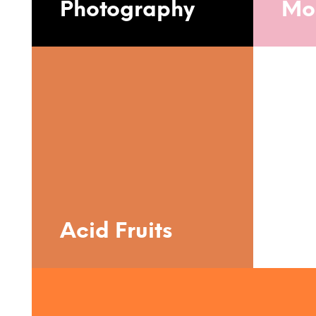
Photography
Mo
Acid Fruits
Urb