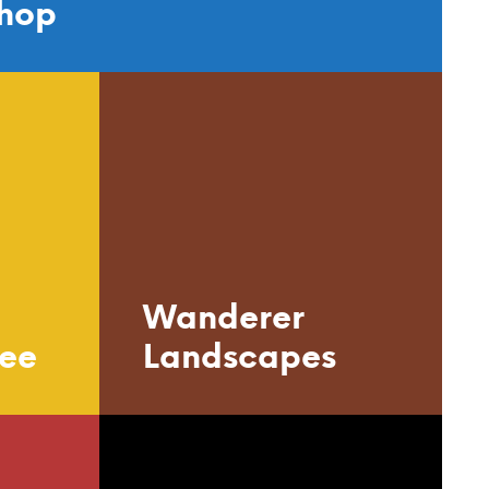
shop
P
A
N
I
E
R
E
S
T
V
I
D
E
.
Wanderer
fee
Landscapes