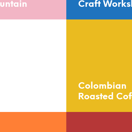
untain
Craft Work
Colombian
an Girl
Roasted Co