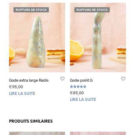
RUPTURE DE STOCK
RUPTURE DE STOCK
Gode extra large Radis
Gode point G
€
95,00
Note
€
85,00
LIRE LA SUITE
5.00
sur 5
LIRE LA SUITE
PRODUITS SIMILAIRES