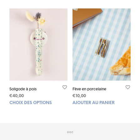
Soligode à pois
Fève en porcelaine
€
40,00
€
10,00
Ce
CHOIX DES OPTIONS
AJOUTER AU PANIER
produit
a
plusieurs
variations.
Les